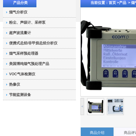
产品分类
当前位置：
首页 >
产品
>
烟
烟气分析仪
粉尘、声级计、采样泵
超声波流量计
便携式总烃/非甲烷总烃分析仪
烟气采样预处理器
美国博纯烟气预处理产品
VOC气体检测仪
热像仪
节能监测设备
<
商品介绍
商品评