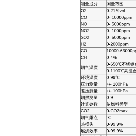
测量成分
测量范围
O2
0-21％vol
CO
0- 10000ppm
NO
0- 5000ppm
NO2
0- 1000ppm
SO2
0- 5000ppm
H2
0-2000ppm
CO
10000-63000p
CH
0-4%
0-650℃不锈
烟气温度
0-1100℃高
环境温度
0-99℃
压力测量
+/- 100hPa
差压测量
+/- 100hPa
烟黑测量
0-9
计算参数
依燃料类型
CO2
0-CO2max
烟气露点
℃
热损失
0-99.9%
燃烧效率
0-99.9%